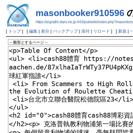
masonbooker910596
https://argrathi.stars.ne.jp:443/pukiwiki/index.php?masonb
[
トップ
] [
編集
|
差分
|
バックアップ
|
添付
|
リロード
] [
新規
|