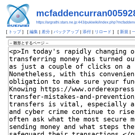
mcfaddencurran00592
https://argrathi.stars.ne.jp:443/pukiwiki/index.php?mcfadd
[
トップ
] [
編集
|
差分
|
バックアップ
|
添付
|
リロード
] [
新規
|