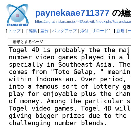
paynekaae711377
の編
https://argrathi.stars.ne.jp:443/pukiwiki/index.php?paynek
[
トップ
] [
編集
|
差分
|
バックアップ
|
添付
|
リロード
] [
新規
|