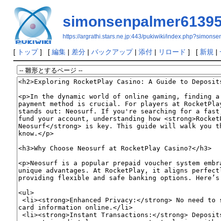
simonsenpalmer6139
https://argrathi.stars.ne.jp:443/pukiwiki/index.php?simon
[
トップ
] [
編集
|
差分
|
バックアップ
|
添付
|
リロード
] [
新規
|