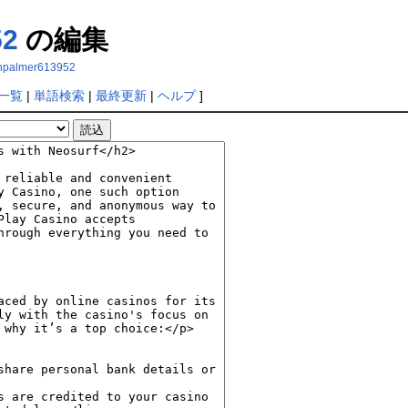
52
の編集
senpalmer613952
一覧
|
単語検索
|
最終更新
|
ヘルプ
]