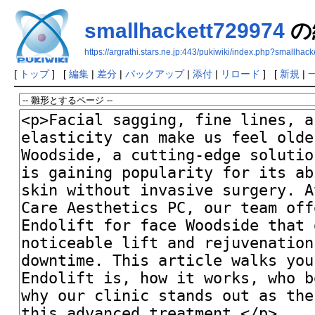
smallhackett729974
の
https://argrathi.stars.ne.jp:443/pukiwiki/index.php?smallhac
[
トップ
] [
編集
|
差分
|
バックアップ
|
添付
|
リロード
] [
新規
|