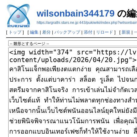
wilsonbain344179
の編
https://argrathi.stars.ne.jp:443/pukiwiki/index.php?wilsonba
[
トップ
] [
編集
|
差分
|
バックアップ
|
添付
|
リロード
] [
新規
|