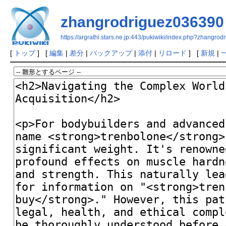
zhangrodriguez036390
https://argrathi.stars.ne.jp:443/pukiwiki/index.php?zhangro
[
トップ
] [
編集
|
差分
|
バックアップ
|
添付
|
リロード
] [
新規
|