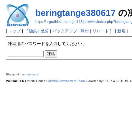
beringtange380617
の
https://argrathi.stars.ne.jp:443/pukiwiki/index.php?beringt
[
トップ
] [
編集
|
差分
|
バックアップ
|
添付
|
リロード
] [
新規
|
凍結用のパスワードを入力してください。
Site admin:
anonymous
PukiWiki 1.5.1
© 2001-2016
PukiWiki Development Team
. Powered by PHP 7.4.33. HTML co