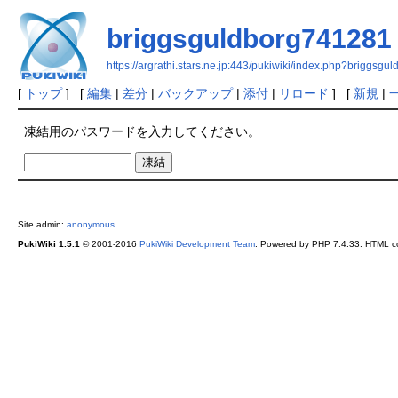
briggsguldborg741281
https://argrathi.stars.ne.jp:443/pukiwiki/index.php?briggsg
[
トップ
] [
編集
|
差分
|
バックアップ
|
添付
|
リロード
] [
新規
|
凍結用のパスワードを入力してください。
Site admin:
anonymous
PukiWiki 1.5.1
© 2001-2016
PukiWiki Development Team
. Powered by PHP 7.4.33. HTML co