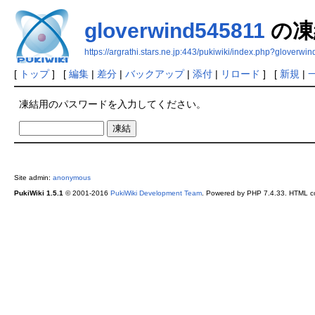
gloverwind545811
の凍
https://argrathi.stars.ne.jp:443/pukiwiki/index.php?gloverwi
[
トップ
] [
編集
|
差分
|
バックアップ
|
添付
|
リロード
] [
新規
|
凍結用のパスワードを入力してください。
Site admin:
anonymous
PukiWiki 1.5.1
© 2001-2016
PukiWiki Development Team
. Powered by PHP 7.4.33. HTML co