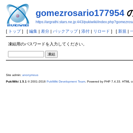
gomezrosario177954
https://argrathi.stars.ne.jp:443/pukiwiki/index.php?gomezro
[
トップ
] [
編集
|
差分
|
バックアップ
|
添付
|
リロード
] [
新規
|
凍結用のパスワードを入力してください。
Site admin:
anonymous
PukiWiki 1.5.1
© 2001-2016
PukiWiki Development Team
. Powered by PHP 7.4.33. HTML co