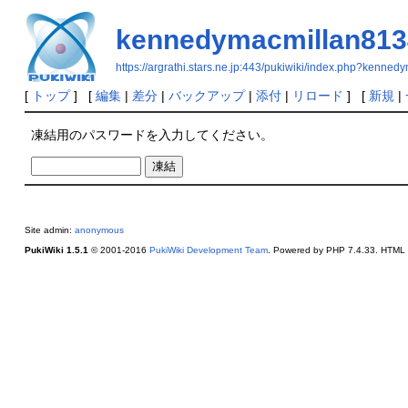
kennedymacmillan813
https://argrathi.stars.ne.jp:443/pukiwiki/index.php?kenne
[
トップ
] [
編集
|
差分
|
バックアップ
|
添付
|
リロード
] [
新規
|
凍結用のパスワードを入力してください。
Site admin:
anonymous
PukiWiki 1.5.1
© 2001-2016
PukiWiki Development Team
. Powered by PHP 7.4.33. HTML c