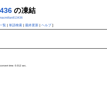
436
の凍結
dymacmillan813436
一覧
|
単語検索
|
最終更新
|
ヘルプ
]
onvert time: 0.012 sec.