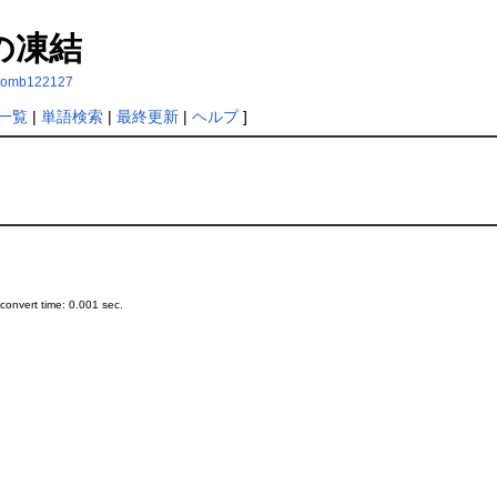
の凍結
olcomb122127
一覧
|
単語検索
|
最終更新
|
ヘルプ
]
onvert time: 0.001 sec.