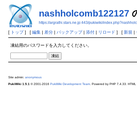
nashholcomb122127
https://argrathi.stars.ne.jp:443/pukiwiki/index.php?nashh
[
トップ
] [
編集
|
差分
|
バックアップ
|
添付
|
リロード
] [
新規
|
凍結用のパスワードを入力してください。
Site admin:
anonymous
PukiWiki 1.5.1
© 2001-2016
PukiWiki Development Team
. Powered by PHP 7.4.33. HTML c