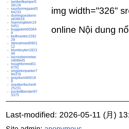
lambertkamper5
38126
img width="326" sr
raunborregaard3
64233
dominguezkenn
y836616
manningklein19
5451
online Nội dung nổ
buggekim05064
9
keithrankin1592
29
steinahmed0901
12
blumboykin1823
49
lacroixbennetse
n906645
houghtonreid01
6791
singletonparker7
94376
graydunn84018
8
snedkerfischer8
25231
puckettbender97
3375
Last-modified: 2026-05-11 (月) 13
Site admin:
anonymous