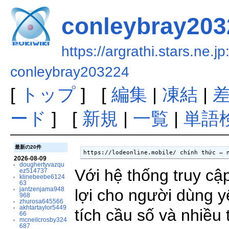
conleybray203
https://argrathi.stars.ne.j
conleybray203224
[
トップ
] [
編集
|
凍結
|
ード
] [
新規
|
一覧
|
単語
最新の20件
https://lodeonline.mobile/ chính thức – 
2026-08-09
doughertyvazqu
Với hệ thống truy cậ
ez514737
klinebeebe6124
63
jantzenjama948
lợi cho người dùng yê
968
zhurosa645566
akhtartaylor5449
tích cầu số và nhiều 
66
mcneilcrosby324
687