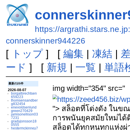
connerskinner
https://argrathi.stars.ne.j
connerskinner944226
[
トップ
] [
編集
|
凍結
|
ード
] [
新規
|
一覧
|
単語
最新の20件
img width="354" src="
2026-08-07
borgalbrechtsen
659223
thomsensandber
g832454
"> สล็อตที่โด่งดัง ในข
enevoldsenlund
green270429
jamisonellison03
การพนันยุคสมัยใหม่ได้ด
7231
gradyjonsson18
สล็อตได้ทุกหนทุกแห่งผ่
0555
hestermckinney7