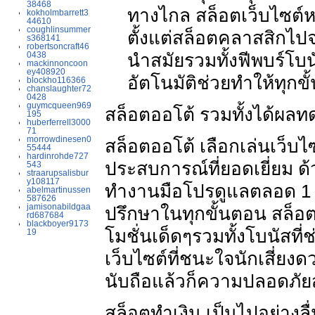
38468
ทางไกล สล็อตเว็บไซต์หล
kokholmbarrett3
44610
coughlinsummer
ตั้งแต่สล็อตคลาสสิกไปจ
s368141
robertsoncraft46
นำสมัยรวมทั้งฟีพบร์โ
0438
mackinnoncoon
ey408920
อัตโนมัติช่วยทำให้ทุกข
blockho116366
chanslaughter72
0428
guymcqueen969
สล็อตออโต้ รวมทั้งได้ผลท
195
huberferrell3000
71
morrowdinesen0
สล็อตออโต้ เลือกเล่นเว็บไซ
55444
hardinrohde727
ประสบการณ์ที่ยอดเยี่ยม 
543
straarupsalisbur
y108117
ทำงานมือโปรดูแลตลอด 1 ว
abelmartinussen
587626
jamisonabildgaa
ปรึกษาในทุกขั้นตอน สล็อตป
rd687684
blackboyer9173
โมชั่นเด็ดๆรวมทั้งโบนัสที่ช
19
เว็บไซต์ที่ชนะใจนักเสี่ยง
นับถือแล้วก็ความปลอดภั
สล็อตทำเงิน เป็นไปอย่างลื่