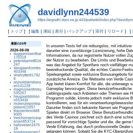
davidlynn244539
https://argrathi.stars.ne.jp:443/pukiwiki/index.php?davidl
[
トップ
] [
編集
|
凍結
|
差分
|
バックアップ
|
添付
|
リロード
] [
最新の20件
In unseren Tests lief sie reibungslos, mit intuitiv
2026-08-08
darunter eine zuverlässige Lizenzierung, hohe Dat
dugganrosenthal
Informationen, da nur registrierte Nutzer vollen
170319
der Nutzer zu bearbeiten. Die Limits und Bearbei
petersbarnett016
247
was das Angebot für Sportfans noch vielfältiger 
stougaardcombs
beeindruckende Qualität, die echtes Casino-Feelin
403348
Spieleangebot sowie exklusive Bonusangebote für 
shahrytter61792
6
zusätzliche Anreize. Die Webseite von Verde Casin
reynoldskristians
App bietet klaren Komfort für alle, die unterwegs s
en141228
Gameplay bevorzugen. Diese benutzerfreundliche S
magnussenfinley
535267
Lieblingsspiele nach Anbietern oder Themen wie Hal
haugaarddobso
Programm solide, könnte jedoch mehr exklusive Bel
n553430
kontrollieren, was für ein verantwortungsbewusste
mckenziepontop
pidan421057
Darunter finden sich bekannte Namen wie Pragmat
klausenbrock88
Spielen direkt im Browser. Diese Benutzerfreundli
9305
des Verde Casinos zeichnet sich durch eine schnel
melchiorsencasp
ersen853714
passend für vorsichtige Spieler und die, die gerne
hallovesen1670
Verde Erfahrung, das durch professionelle Dealer u
19
gelangen können. Sobald Sie die KYC-Überprüfung
bondgraversen7