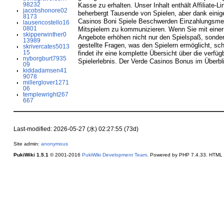
98232
Kasse zu erhalten. Unser Inhalt enthält Affiliate-
jacobshonore02
beherbergt Tausende von Spielen, aber dank einige
8173
Casinos Boni Spiele Beschwerden Einzahlungsmeth
lausencostello16
0801
Mitspielern zu kommunizieren. Wenn Sie mit einer
skipperwinther0
Angebote erhöhen nicht nur den Spielspaß, sondern
13989
gestellte Fragen, was den Spielern ermöglicht, sc
skrivercates5013
15
findet ihr eine komplette Übersicht über die verf
nyborgburt7935
Spielerlebnis. Der Verde Casinos Bonus im Überb
09
kiddadamsen41
9078
millerglover1271
06
templewright267
667
Last-modified: 2026-05-27 (水) 02:27:55 (73d)
Site admin:
anonymous
PukiWiki 1.5.1
© 2001-2016
PukiWiki Development Team
. Powered by PHP 7.4.33. HTML c