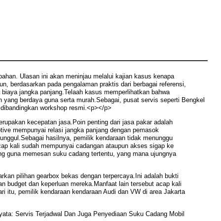
ahan. Ulasan ini akan meninjau melalui kajian kasus kenapa
 berdasarkan pada pengalaman praktis dari berbagai referensi,
 biaya jangka panjang.Telaah kasus memperlihatkan bahwa
yang berdaya guna serta murah.Sebagai, pusat servis seperti Bengkel
g dibandingkan workshop resmi.<p></p>
erupakan kecepatan jasa.Poin penting dari jasa pakar adalah
motive mempunyai relasi jangka panjang dengan pemasok
unggul.Sebagai hasilnya, pemilik kendaraan tidak menunggu
 acap kali sudah mempunyai cadangan ataupun akses sigap ke
jang guna memesan suku cadang tertentu, yang mana ujungnya
rkan pilihan gearbox bekas dengan terpercaya.Ini adalah bukti
gan budget dan keperluan mereka.Manfaat lain tersebut acap kali
ri itu, pemilik kendaraan kendaraan Audi dan VW di area Jakarta
Nyata: Servis Terjadwal Dan Juga Penyediaan Suku Cadang Mobil