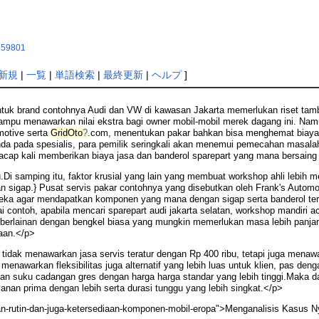
e859801
新規
|
一覧
|
単語検索
|
最終更新
|
ヘルプ
]
ntuk brand contohnya Audi dan VW di kawasan Jakarta memerlukan riset tamb
u menawarkan nilai ekstra bagi owner mobil-mobil merek dagang ini. Namun,
motive serta
GridOto
?
.com, menentukan pakar bahkan bisa menghemat biaya
a pada spesialis, para pemilik seringkali akan menemui pemecahan masalah 
 acap kali memberikan biaya jasa dan banderol sparepart yang mana bersain
.Di samping itu, faktor krusial yang lain yang membuat workshop ahli lebih m
n sigap.} Pusat servis pakar contohnya yang disebutkan oleh Frank's Auto
ereka agar mendapatkan komponen yang mana dengan sigap serta banderol ter
contoh, apabila mencari sparepart audi jakarta selatan, workshop mandiri
ti berlainan dengan bengkel biasa yang mungkin memerlukan masa lebih pan
aan.</p>
tidak menawarkan jasa servis teratur dengan Rp 400 ribu, tetapi juga menawa
enawarkan fleksibilitas juga alternatif yang lebih luas untuk klien, pas den
an suku cadangan gres dengan harga harga standar yang lebih tinggi.Maka da
yanan prima dengan lebih serta durasi tunggu yang lebih singkat.</p>
an-rutin-dan-juga-ketersediaan-komponen-mobil-eropa">Menganalisis Kasus 