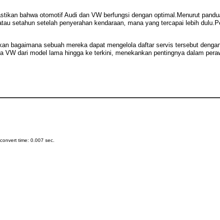
mastikan bahwa otomotif Audi dan VW berfungsi dengan optimal.Menurut pand
tau setahun setelah penyerahan kendaraan, mana yang tercapai lebih dulu.Pe
ikan bagaimana sebuah mereka dapat mengelola daftar servis tersebut denga
ta VW dari model lama hingga ke terkini, menekankan pentingnya dalam pera
onvert time: 0.007 sec.