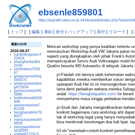
ebsenle859801
https://argrathi.stars.ne.jp:443/pukiwiki/index.php?ebsenl
[
トップ
] [
編集
|
凍結
|
差分
|
バックアップ
|
添付
|
リロード
] [
最新の20件
Mencari workshop yang punya keahlian tertentu u
2026-08-07
memutuskan Workshop Audi VW Jakarta pakar mamp
hardinthygesen7
seperti yang diungkapkan oleh pihak Frank's Auto
35624
mempercayakan Servis Audi Volkswagen mobil And
zhangherbert64
2439
Quattro beserta MD Autoworks di wilayah Jakarta
choilowery7059
67
p>Faedah inti lainnya ialah kehematan waktu
gregersenvelling
kapabilitas mereka memberikan solusi denga
390479
anderssonembor
sparepart Audi.Hal ini ini memungkinkan m
g875934
lama demi perbaikan wahana mereka.Sebagai 
pachecoolson00
andal.
https://bengkelquattro.com/
Ini berar
3996
lindholmcelik569
memperlama masa tunggu perbaikan kendar
898
axelsenbarlow7
p>Studi dari Jakarta mengindikasikan bahwa 
92285
konkret bagaimana cara workshop ahli dapat m
bengtsendohn70
8057
tak di workshop legal yang hanya menyediak
marquezperez84
bisa menikmati keuntungan dua kali lipat: la
9858
neergaardreeve
s639395
h3 id="menelaah-contoh-konkret-pemelihara
yorkwitt152915