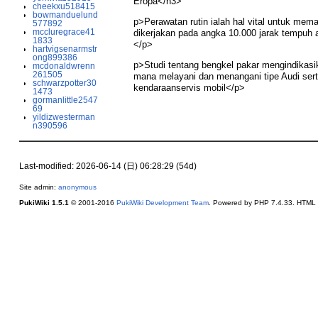
Eropa</h3>
cheekxu518415
bowmanduelund
p>Perawatan rutin ialah hal vital untuk me
577892
mccluregrace41
dikerjakan pada angka 10.000 jarak tempuh a
1833
</p>
hartvigsenarmstr
ong899386
p>Studi tentang bengkel pakar mengindikas
mcdonaldwrenn
261505
mana melayani dan menangani tipe Audi ser
schwarzpotter30
kendaraanservis mobil</p>
1473
gormanlittle2547
69
yildizwesterman
n390596
Last-modified: 2026-06-14 (日) 06:28:29 (54d)
Site admin:
anonymous
PukiWiki 1.5.1
© 2001-2016
PukiWiki Development Team
. Powered by PHP 7.4.33. HTML c