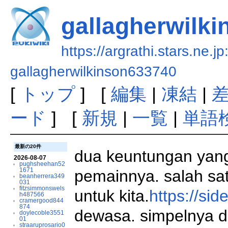
gallagherwilk
https://argrathi.stars.ne.j
gallagherwilkinson633740
[
トップ
] [
編集
|
凍結
|
ード
] [
新規
|
一覧
|
単語
最新の20件
dua keuntungan yang
2026-08-07
pughsheehan52
1671
pemainnya. salah sat
beanherrera349
031
fitzsimmonswels
untuk kita.
https://si
h487566
cramergood844
874
dewasa. simpelnya d
doylecoble3551
01
straaruprosario0