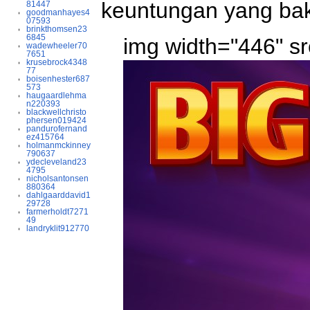
keuntungan yang baka
81447
goodmanhayes4
07593
brinkthomsen23
6845
img width="446" sr
wadewheeler70
7651
krusebrock4348
77
boisenhester687
573
haugaardlehma
n220393
blackwellchristo
phersen019424
pandurofernand
ez415764
holmanmckinney
790637
ydecleveland23
4795
nicholsantonsen
880364
dahlgaarddavid1
29728
farmerholdt7271
49
landryklit912770