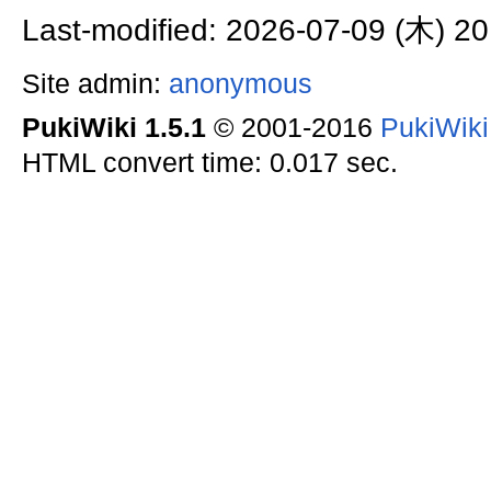
Last-modified: 2026-07-09 (木) 20
Site admin:
anonymous
PukiWiki 1.5.1
© 2001-2016
PukiWik
HTML convert time: 0.017 sec.