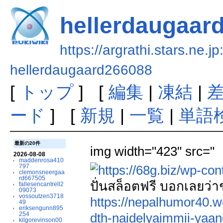
hellerdaugaar
https://argrathi.stars.ne.j
hellerdaugaard266088
[
トップ
] [
編集
|
凍結
|
ード
] [
新規
|
一覧
|
単語
最新の20件
img width="423" src="
2026-08-08
maddenrosa410
797
clemonsneergaa
rd667505
ปั่นสล็อตฟรี บอกเลยว่าช
fallesencantrell2
09073
vossoutzen3718
https://nepalhumor40.we
49
eriksengunn895
dth-naidelyaimmii-yaa
254
kilgorevinson00