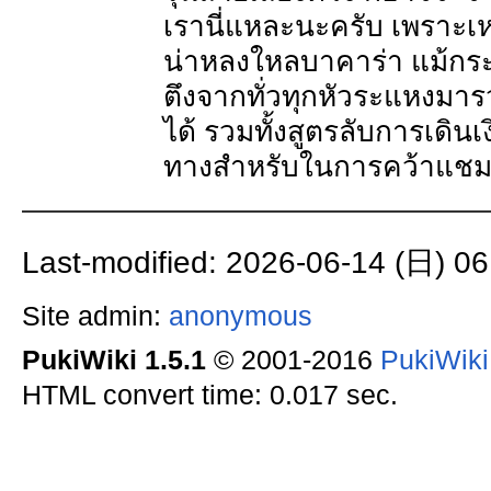
เรานี่แหละนะครับ เพราะเหต
น่าหลงใหลบาคาร่า แม้กระน
ตึงจากทั่วทุกหัวระแหงมารวม
ได้ รวมทั้งสูตรลับการเดินเ
ทางสำหรับในการคว้าแชมป์
Last-modified: 2026-06-14 (日) 06
Site admin:
anonymous
PukiWiki 1.5.1
© 2001-2016
PukiWik
HTML convert time: 0.017 sec.