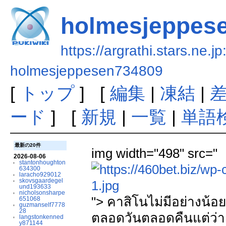
holmesjeppes
https://argrathi.stars.ne.j
holmesjeppesen734809
[
トップ
] [
編集
|
凍結
|
ード
] [
新規
|
一覧
|
単語
最新の20件
img width="498" src="
2026-08-06
stantonhoughton
634300
laracho929012
skovsgaardegel
und193633
nicholsonsharpe
"> คาสิโนไม่มีอย่างน้อ
651068
guzmanself7778
28
ตลอดวันตลอดคืนแต่ว่าเ
langstonkenned
y871144