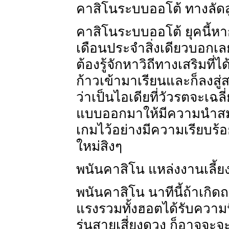
คาสิโนระบบออโต้ ทางลัดสู
คาสิโนระบบออโต้ ยุคนี้หา
เดือนประจำสิ่งเดียวบอกเล
ต้องรู้จักหาวิถีทางเสริมที
ก้าวเข้ามาเรียนและก็ลงส
ว่าเป็นไอเดียที่วัวรตจะเฉล
แบบออกมาให้มีความนำสม
เกมไว้อย่างมีความเรียบร้อ
ใหม่สิงๆ
พนันคาสิโน แหล่งงานเลี้ยง
พนันคาสิโน นาทีนี้ถ้าเก
แรงรวมทั้งฮอตได้รับความน
รุ่นสายเสี่ยงดวง ก็อาจจะ