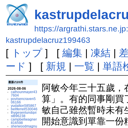
kastrupdelacr
https://argrathi.stars.ne.j
kastrupdelacruz199463
[
トップ
] [
編集
|
凍結
|
ード
] [
新規
|
一覧
|
単語
最新の20件
阿敏今年三十五歲，
2026-08-06
calhounmayer43
7604
算」。有的同事剛買
povlsencraven5
06166
yudalton585867
敏自己雖然暫時未有
bellferrell530046
thygesenlundqvi
st896238
開始意識到單靠一份
campbellwagner
816598
sherwoodmagnu