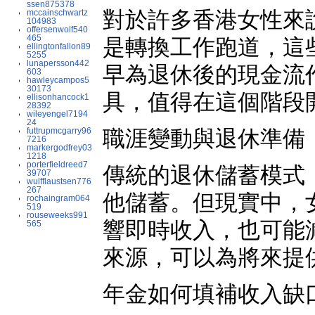
ssen875378
對於許多香港女性來
mccainschwartz
104983
offersenwolf540
465
是轉換工作跑道，這
ellingtonfallon89
5255
lunapersson442
早為退休後的現金流
603
hawleycampos5
30173
具，值得在這個階段
ellisonhancock1
28392
wileyengel7194
24
futtrupmcgarry96
職涯變動與退休準備
7216
markergodfrey03
1218
porterfieldreed7
傳統的退休儲蓄模式
39707
wulfflaustsen776
267
他儲蓄。但現實中，
rochaingram064
519
rouseweeks991
響即時收入，也可能
565
來源，可以為將來提
年金如何填補收入缺