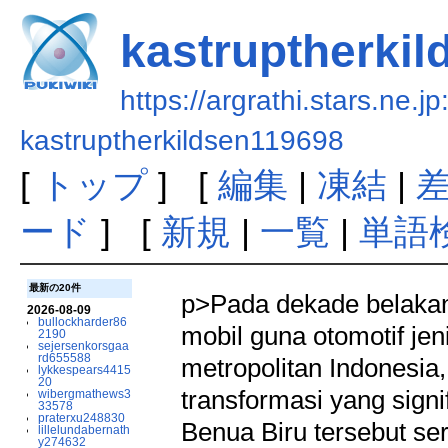
kastruptherki
https://argrathi.stars.ne.j
kastruptherkildsen119698
[
トップ
] [
編集
|
凍結
|
ード
] [
新規
|
一覧
|
単語
最新の20件
p>Pada dekade belaka
2026-08-09
bullockharder86
mobil guna otomotif je
2190
sejersenkorsgaa
rd655588
metropolitan Indonesia,
lykkespears4415
20
transformasi yang signi
wibergmathews3
33578
praterxu248830
Benua Biru tersebut se
lillelundabernath
y274632