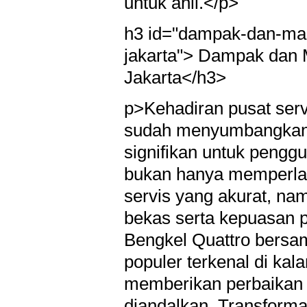
untuk ahli.</p>
h3 id="dampak-dan-ma
jakarta"> Dampak dan
Jakarta</h3>
p>Kehadiran pusat ser
sudah menyumbangkan 
signifikan untuk penggu
bukan hanya memperla
servis yang akurat, na
bekas serta kepuasan 
Bengkel Quattro bersa
populer terkenal di ka
memberikan perbaikan y
diandalkan. Transform