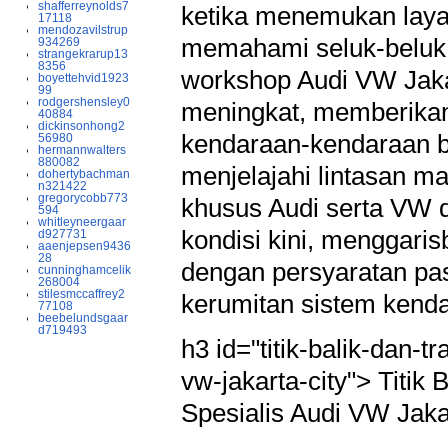
shafferreynolds7
ketika menemukan laya
17118
mendozavilstrup
memahami seluk-beluk s
934269
strangekrarup13
8356
workshop Audi VW Jakar
boyettehvid1923
99
rodgershensley0
meningkat, memberikan 
40884
dickinsonhong2
kendaraan-kendaraan ber
56980
hermannwalters
880082
menjelajahi lintasan m
dohertybachman
n321422
gregorycobb773
khusus Audi serta VW d
594
whitleyneergaar
kondisi kini, menggari
d927731
aaenjepsen9436
28
dengan persyaratan pas
cunninghamcelik
268004
stilesmccaffrey2
kerumitan sistem kenda
77108
beebelundsgaar
d719493
h3 id="titik-balik-dan-
vw-jakarta-city"> Titik
Spesialis Audi VW Jak