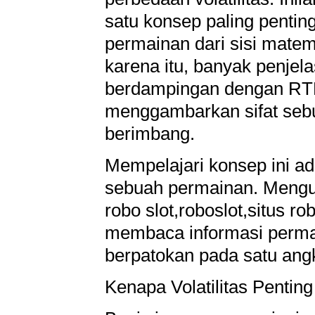
satu konsep paling penti
permainan dari sisi matema
karena itu, banyak penjel
berdampingan dengan RTP
menggambarkan sifat seb
berimbang.
Mempelajari konsep ini ad
sebuah permainan. Mengu
robo slot,roboslot,situs r
membaca informasi permain
berpatokan pada satu angk
Kenapa Volatilitas Pentin