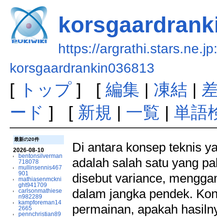
korsgaardrank
https://argrathi.stars.ne.j
korsgaardrankin036813
[
トップ
] [
編集
|
凍結
|
ード
] [
新規
|
一覧
|
単語
最新の20件
Di antara konsep teknis ya
2026-08-10
bentonsilverman
adalah salah satu yang pal
718078
mullinsennis467
901
disebut variance, menggam
mathiasenmckni
ght941709
dalam jangka pendek. Kon
carlsonmathiese
n982289
kampforeman14
permainan, apakah hasiln
2665
pennchristian89