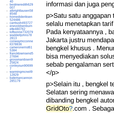
40
informasi dan juga pen
bestmeredith629
007
albrightlausen58
p>Satu satu anggapan t
8548
hornedideriksen
524486
selalu menetapkan tarif 
carrbush493727
enevoldsenburn
ette480762
Pada kenyataannya , ba
loftsonne732079
waddelljohns78
Jakarta justru mendapat
2813
conwaymcconne
ll378836
bengkel khusus . Menuru
cameronernst61
5384
francktownsend5
bisa menyediakan solus
27694
grossmanibsen9
sebab pengalaman serta
25824
conleysun90699
7
</p>
warmingmcneil9
12829
batemancannon
285179
p>Selain itu , bengkel 
Selatan sering menawar
dibanding bengkel autor
GridOto
?
.com . Sebagai 