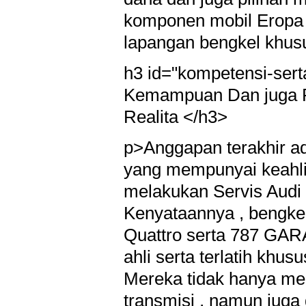
komponen mobil Eropa t
lapangan bengkel khusu
h3 id="kompetensi-ser
Kemampuan Dan juga P
Realita </h3>
p>Anggapan terakhir ad
yang mempunyai keahli
melakukan Servis Audi 
Kenyataannya , bengkel
Quattro serta 787 GA
ahli serta terlatih khu
Mereka tidak hanya men
transmisi , namun juga