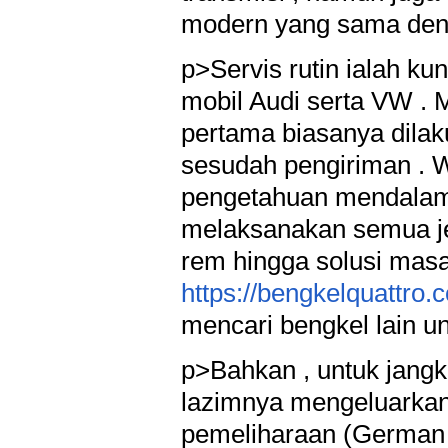
modern yang sama deng
p>Servis rutin ialah k
mobil Audi serta VW . 
pertama biasanya dilak
sesudah pengiriman . 
pengetahuan mendalam t
melaksanakan semua jeni
rem hingga solusi masal
https://bengkelquattro.
mencari bengkel lain u
p>Bahkan , untuk jangka
lazimnya mengeluarkan 
pemeliharaan (German 