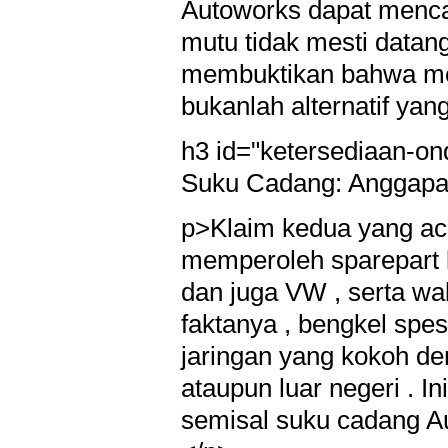
Autoworks dapat menca
mutu tidak mesti datan
membuktikan bahwa men
bukanlah alternatif ya
h3 id="ketersediaan-on
Suku Cadang: Anggapa
p>Klaim kedua yang aca
memperoleh sparepart 
dan juga VW , serta wa
faktanya , bengkel spe
jaringan yang kokoh d
ataupun luar negeri . 
semisal suku cadang Au