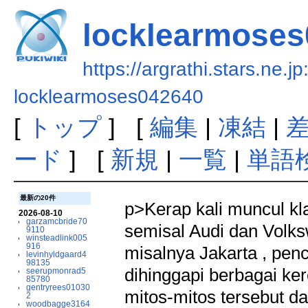
locklearmoses
https://argrathi.stars.ne.j
locklearmoses042640
[
トップ
] [
編集
|
凍結
|
ード
] [
新規
|
一覧
|
単語
最新の20件
p>Kerap kali muncul kl
2026-08-10
garzamcbride70
semisal Audi dan Volks
9110
winsteadlink005
916
misalnya Jakarta , pen
levinhyldgaard4
98135
dihinggapi berbagai ker
seerupmonrad5
85780
gentryrees01030
mitos-mitos tersebut d
2
woodbagge3164