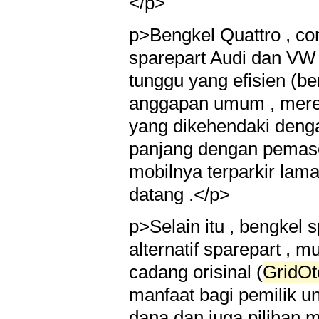
</p>
p>Bengkel Quattro , c
sparepart Audi dan VW 
tunggu yang efisien (b
anggapan umum , mere
yang dikehendaki deng
panjang dengan pemasok 
mobilnya terparkir la
datang .</p>
p>Selain itu , bengkel
alternatif sparepart , 
cadang orisinal (
GridOt
manfaat bagi pemilik 
dana dan juga pilihan m