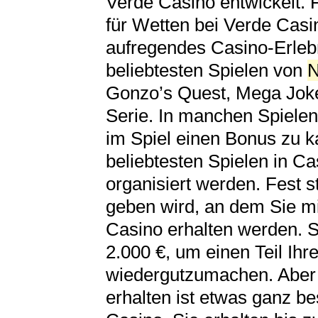
Verde Casino entwickelt. F
für Wetten bei Verde Casin
aufregendes Casino-Erlebni
beliebtesten Spielen von
N
Gonzo’s Quest, Mega Joke
Serie. In manchen Spielen 
im Spiel einen Bonus zu k
beliebtesten Spielen in Ca
organisiert werden. Fest 
geben wird, an dem Sie mi
Casino erhalten werden. S
2.000 €, um einen Teil Ih
wiedergutzumachen. Aber 
erhalten ist etwas ganz b