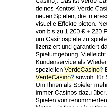
Casino). Das ist Verde Cas
deines Kontos! Verde Casin
neuen Spielen, die inter
visuelle Effekte bieten. 
von bis zu 1.200 € + 220 F
um Casinospiele zu spielen
lizenziert und garantiert d
Spielumgebung. Vielleicht
Kundenservice als Wiede
speziellen
VerdeCasino
?
B
VerdeCasino
?
sowohl für S
Um Ihnen als Spieler meh
immer Casinos dazu über, 
Spielen von renommierten