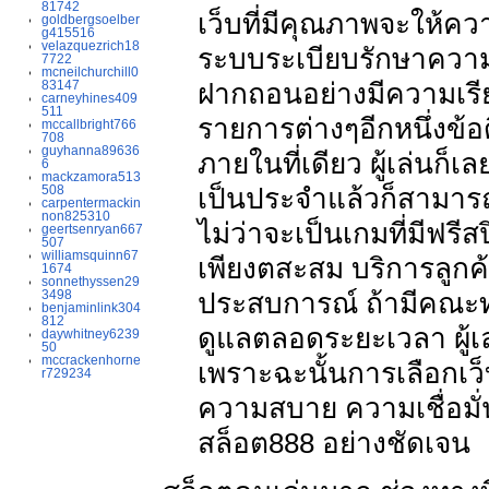
81742
เว็บที่มีคุณภาพจะให้คว
goldbergsoelber
g415516
velazquezrich18
ระบบระเบียบรักษาความป
7722
mcneilchurchill0
ฝากถอนอย่างมีความเรียบร
83147
carneyhines409
511
รายการต่างๆอีกหนึ่งข้อ
mccallbright766
708
guyhanna89636
ภายในที่เดียว ผู้เล่นก็
6
mackzamora513
เป็นประจำแล้วก็สามารถ
508
carpentermackin
non825310
ไม่ว่าจะเป็นเกมที่มีฟรี
geertsenryan667
507
williamsquinn67
เพียงตสะสม บริการลูกค
1674
sonnethyssen29
ประสบการณ์ ถ้ามีคณะท
3498
benjaminlink304
812
ดูแลตลอดระยะเวลา ผู้เล
daywhitney6239
50
mccrackenhorne
เพราะฉะนั้นการเลือกเว็บไซ
r729234
ความสบาย ความเชื่อมั่
สล็อต888 อย่างชัดเจน