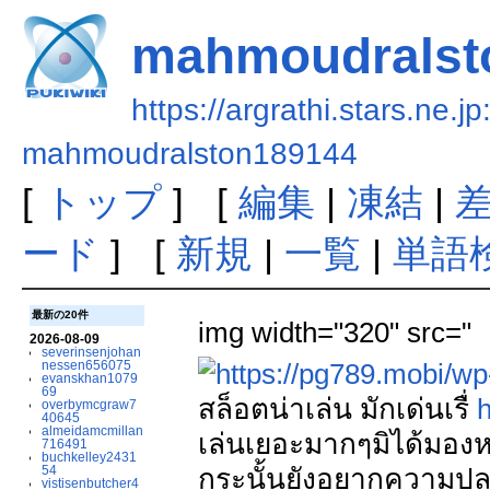
mahmoudralst
https://argrathi.stars.ne.j
mahmoudralston189144
[
トップ
] [
編集
|
凍結
|
ード
] [
新規
|
一覧
|
単語
最新の20件
img width="320" src="
2026-08-09
severinsenjohan
nessen656075
evanskhan1079
69
สล็อตน่าเล่น มักเด่นเรื่
h
overbymcgraw7
40645
almeidamcmillan
เล่นเยอะมากๆมิได้มองหา
716491
buchkelley2431
กระนั้นยังอยากความปลอ
54
vistisenbutcher4