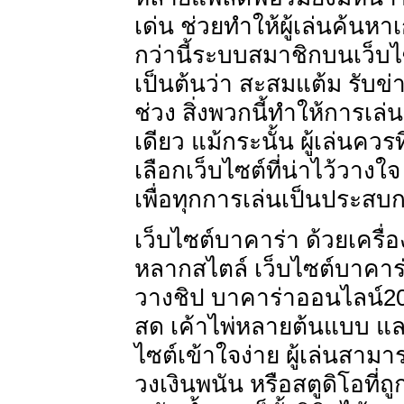
เด่น ช่วยทำให้ผู้เล่นค้นหาเ
กว่านี้ระบบสมาชิกบนเว็บไ
เป็นต้นว่า สะสมแต้ม รับ
ช่วง สิ่งพวกนี้ทำให้การเล่
เดียว แม้กระนั้น ผู้เล่น
เลือกเว็บไซต์ที่น่าไว้วางใ
เพื่อทุกการเล่นเป็นประส
เว็บไซต์บาคาร่า ด้วยเครื่อ
หลากสไตล์ เว็บไซต์บาคาร่
วางชิป บาคาร่าออนไลน์202
สด เค้าไพ่หลายต้นแบบ และ
ไซต์เข้าใจง่าย ผู้เล่นสาม
วงเงินพนัน หรือสตูดิโอที่ถู