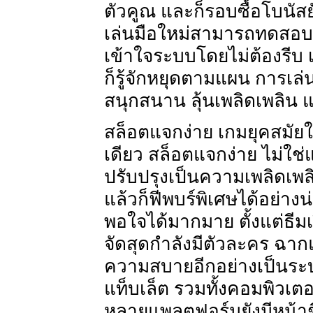
ตัวคูณ และก็รอบซื้อโบนัสยัง
เล่นมือใหม่สามารถทดสอบ
เข้าใจระบบโดยไม่ต้องรีบ เ
ก็รู้จักหยุดตามแผน การเล่
สนุกสนาน ลุ้นเพลิดเพลิน แ
สล็อตแจกง่าย เกมยุคสมั
เดียว สล็อตแจกง่าย ไม่ใช่
ปรับปรุงเป็นความเพลิดเพลิ
แล้วก็ฟีพบร์พิเศษได้อย่าง
พอใจได้มากมาย ตั้งแต่ธีม
จัดสุดกำลังมีตัวละคร ฉา
ความสบายอีกอย่างเป็นระบบ
แท็บเล็ต รวมทั้งคอมพิวเตอ
หลายแพลตฟอร์มยังมีหน้าชี