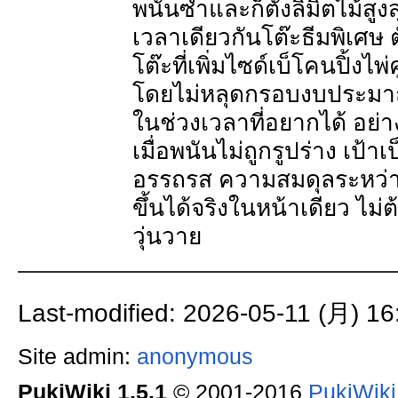
พนันซ้ำและก็ตั้งลิมิตไม้ส
เวลาเดียวกันโต๊ะธีมพิเศษ 
โต๊ะที่เพิ่มไซด์เบ็โคนปิ้งไพ่
โดยไม่หลุดกรอบงบประมา
ในช่วงเวลาที่อยากได้ อย่า
เมื่อพนันไม่ถูกรูปร่าง เป้
อรรถรส ความสมดุลระหว่างข
ขึ้นได้จริงในหน้าเดียว ไม
วุ่นวาย
Last-modified: 2026-05-11 (月) 16
Site admin:
anonymous
PukiWiki 1.5.1
© 2001-2016
PukiWik