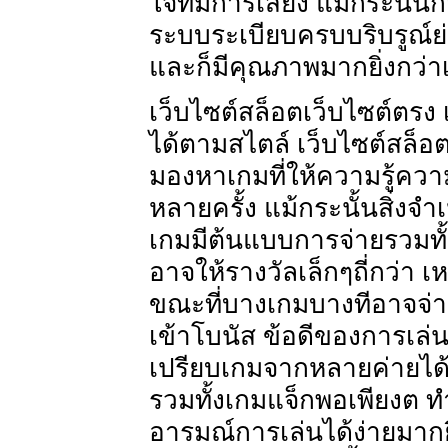
ใจที่มีการเสี่ยง แม้กระนั
ระบบระเบียบครบบริบรูณ์ย่
และก็มีคุณภาพมากยิ่งกว่า
เว็บไซต์สล็อตเว็บไซต์ตรง 
ได้ตามสไตล์ เว็บไซต์สล็อตเ
มองหาเกมที่ให้ความรู้ควา
หลายครั้ง แม้กระนั้นสิ่งจำ
เกมมีต้นแบบการจ่ายรวมทั
อาจให้รางวัลเล็กๆถี่กว่า เห
ขณะที่บางเกมบางทีอาจจ่าย
เข้าโบนัส ข้อดีของการเล่
เปรียบเกมจากหลายค่ายได้ใน
รวมทั้งเกมแจ็กพอเพียงต 
อารมณ์การเล่นได้ง่ายมากยิ