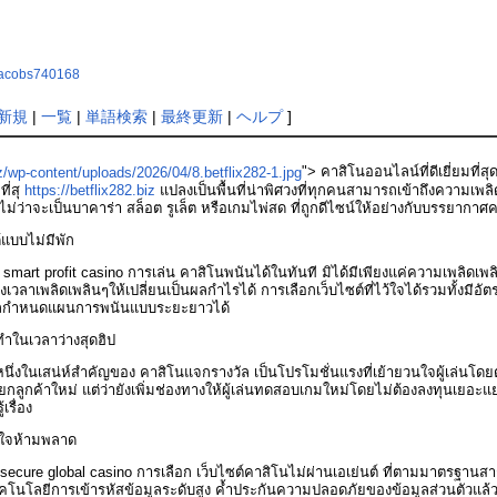
ejacobs740168
新規
|
一覧
|
単語検索
|
最終更新
|
ヘルプ
]
"> คาสิโนออนไลน์ที่ดีเยี่ยมที่ส
ี่สุ
https://betflix282.biz
แปลงเป็นพื้นที่น่าพิศวงที่ทุกคนสามารถเข้าถึงความเพลิ
ียว ไม่ว่าจะเป็นบาคาร่า สล็อต รูเล็ต หรือเกมไพ่สด ที่ถูกดีไซน์ให้อย่างกับบรรยา
้แบบไม่มีพัก
smart profit casino การเล่น คาสิโนพนันได้ในทันที มิได้มีเพียงแค่ความเพลิดเพ
าเพลิดเพลินๆให้เปลี่ยนเป็นผลกำไรได้ การเลือกเว็บไซต์ที่ไว้ใจได้รวมทั้งมีอัตร
ามารถกำหนดแผนการพนันแบบระยะยาวได้
ทำในเวลาว่างสุดฮิป
 หนึ่งในเสน่ห์สำคัญของ คาสิโนแจกรางวัล เป็นโปรโมชั่นแรงที่เย้ายวนใจผู้เล่นโด
อเรียกลูกค้าใหม่ แต่ว่ายังเพิ่มช่องทางให้ผู้เล่นทดสอบเกมใหม่โดยไม่ต้องลงทุนเยอะ
เรื่อง
ึกใจห้ามพลาด
cure global casino การเลือก เว็บไซต์คาสิโนไม่ผ่านเอเย่นต์ ที่ตามมาตรฐานสาก
้เทคโนโลยีการเข้ารหัสข้อมูลระดับสูง ค้ำประกันความปลอดภัยของข้อมูลส่วนตัวแล