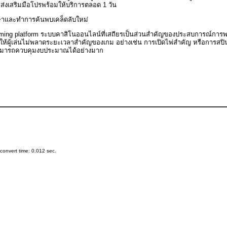
่มส่งเสริมมือโปรพร้อมให้บริการตลอด 1 วัน
ึกษาและทำการค้นพบเคล็ดลับใหม่
gaming platform ระบบคาสิโนออนไลน์ที่เสถียรเป็นส่วนสำคัญของประสบการณ์การพนันท
ให้ผู้เล่นไม่พลาดระยะเวลาสำคัญของเกม อย่างเช่น การเปิดไพ่สำคัญ หรือการสปินส
่นสามารถควบคุมงบประมาณได้อย่างมาก
onvert time: 0.012 sec.