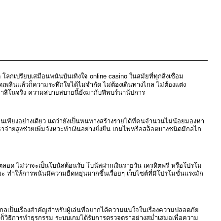
ุด โลกเปรียบเสมือนพนันบันเทิงใจ online casino ในสมัยที่ทุกสิ่งเชื่อม
ดเพลินแล้วก็ความระทึกใจได้ไม่จำกัด ไม่ต้องเดินทางไกล ไม่ต้องแต่ง
กาศคาสิโนจริง ความสบายสบายนี้ยังมากับฟีพบร์นานัปการ
ลินเพียงอย่างเดียว แต่ว่ายังเป็นหนทางสร้างรายได้ที่คนจำนวนไม่น้อยมองหา
าจ่ายสูงช่วยเพิ่มจังหวะทำเงินอย่างยั่งยืน เกมไพ่หรือสล็อตบางชนิดมีกลไก
ยตลอด ไม่ว่าจะเป็นโบนัสต้อนรับ โบนัสฝากเงินรายวัน เครดิตฟรี หรือโปรโม
แยะ ทำให้การพนันมีความยืดหยุ่นมากขึ้นเรื่อยๆ เว็บไซต์ที่มีโปรโมชั่นแรงมัก
ลเป็นเรื่องสำคัญสำหรับผู้เล่นที่อยากได้ความแน่ใจในเรื่องความปลอดภัย
้วก็วิธีการทำธุรกรรม ระบบเกมได้รับการตรวจตราอย่างสม่ำเสมอเพื่อความ