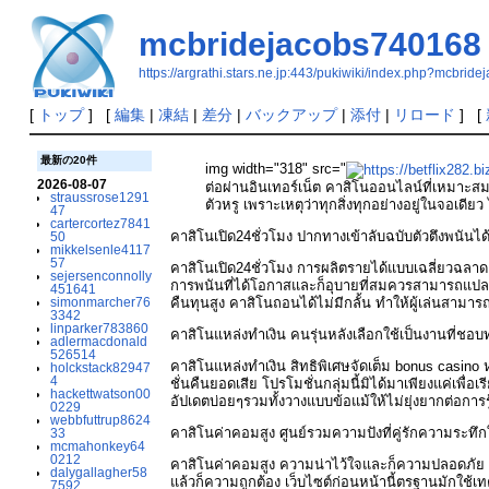
mcbridejacobs740168
https://argrathi.stars.ne.jp:443/pukiwiki/index.php?mcbrid
[
トップ
] [
編集
|
凍結
|
差分
|
バックアップ
|
添付
|
リロード
] [
最新の20件
img width="318" src="
2026-08-07
ต่อผ่านอินเทอร์เน็ต คาสิโนออนไลน์ที่เหมาะสมท
straussrose1291
ตัวหรู เพราะเหตุว่าทุกสิ่งทุกอย่างอยู่ในจอเด
47
cartercortez7841
คาสิโนเปิด24ชั่วโมง ปากทางเข้าลับฉบับตัวตึงพนันได
50
mikkelsenle4117
57
คาสิโนเปิด24ชั่วโมง การผลิตรายได้แบบเฉลี่ยวฉลาด 
sejersenconnolly
การพนันที่ได้โอกาสและก็อุบายที่สมควรสามารถแปลงเวล
451641
คืนทุนสูง คาสิโนถอนได้ไม่มีกลั้น ทำให้ผู้เล่นส
simonmarcher76
3342
linparker783860
คาสิโนแหล่งทำเงิน คนรุ่นหลังเลือกใช้เป็นงานที่ชอบ
adlermacdonald
526514
คาสิโนแหล่งทำเงิน สิทธิพิเศษจัดเต็ม bonus casino
holckstack82947
4
ชั่นคืนยอดเสีย โปรโมชั่นกลุ่มนี้มิได้มาเพียงแค่เพื่
hackettwatson00
อัปเดตบ่อยๆรวมทั้งวางแบบข้อแม้ให้ไม่ยุ่งยากต่อการรู้
0229
webbfuttrup8624
คาสิโนค่าคอมสูง ศูนย์รวมความปังที่คู่รักความระท
33
mcmahonkey64
0212
คาสิโนค่าคอมสูง ความน่าไว้ใจและก็ความปลอดภัย se
dalygallagher58
แล้วก็ความถูกต้อง เว็บไซต์ก่อนหน้านี้ตรฐานมักใช
7592