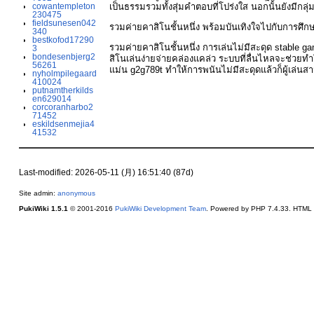
เป็นธรรมรวมทั้งสุ่มคำตอบที่โปร่งใส นอกนั้นยังมีกลุ
cowantempleton
230475
fieldsunesen042
รวมค่ายคาสิโนชั้นหนึ่ง พร้อมบันเทิงใจไปกับการศ
340
bestkofod17290
รวมค่ายคาสิโนชั้นหนึ่ง การเล่นไม่มีสะดุด stable 
3
bondesenbjerg2
สิโนเล่นง่ายจ่ายคล่องแคล่ว ระบบที่ลื่นไหลจะช่วยทำ
56261
แม่น g2g789t ทำให้การพนันไม่มีสะดุดแล้วก็ผู้เล
nyholmpilegaard
410024
putnamtherkilds
en629014
corcoranharbo2
71452
eskildsenmejia4
41532
Last-modified: 2026-05-11 (月) 16:51:40 (87d)
Site admin:
anonymous
PukiWiki 1.5.1
© 2001-2016
PukiWiki Development Team
. Powered by PHP 7.4.33. HTML c