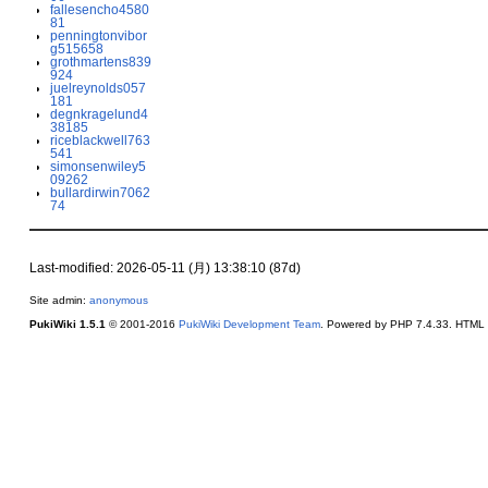
fallesencho4580
81
penningtonvibor
g515658
grothmartens839
924
juelreynolds057
181
degnkragelund4
38185
riceblackwell763
541
simonsenwiley5
09262
bullardirwin7062
74
Last-modified: 2026-05-11 (月) 13:38:10 (87d)
Site admin:
anonymous
PukiWiki 1.5.1
© 2001-2016
PukiWiki Development Team
. Powered by PHP 7.4.33. HTML c