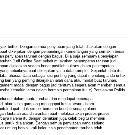
anyak bettor. Dengan semua penyiapan yang telah dilakukan dengan
n buat dikerjakan dengan perbandingan kemenangan yang semakin besar
kan penyiapan taruhan dengan bagus. Bila saja semuanya penyiapan
aruhan Judi Online Saat sebelum lakukan penempatan taruhan judi
yiapan dijalankan secara benar pastilah sukses dalam penempatan
yang sebaiknya buat dikerjakan yaitu data komplet. Sejumlah data itu
 data rahasia. Data sebagai sisi penting yang dapat menolong anda untuk
 lain yang penting dikerjakan ialah dana atau modal buat taruhan.
ement modal dengan bagus jadi tentunya segera akan memberi semua
mencoba semakin lama dalam bermain permainan itu. c) Persiapkan Psikis
eluncur dalam suatu taruhan dan mendapat beberapa
 jadi akan lebih gampang menggapai kesuksesan dalam
tuk dapat tidak simpel berserah kendati sedang alami
ingan lantaran ada disarankan buat melaksanakan proses-proses
ercaya karena itu dengan demikian juga kelak begitu memberi
harus untuk dijalankan. Dengan semua penyiapan yang sedang
t untung berkali kali kalau saja penempatan taruhan telah