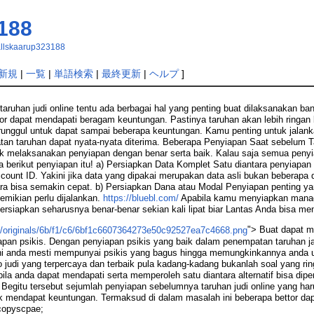
188
gallskaarup323188
新規
|
一覧
|
単語検索
|
最終更新
|
ヘルプ
]
aruhan judi online tentu ada berbagai hal yang penting buat dilaksanakan b
or dapat mendapati beragam keuntungan. Pastinya taruhan akan lebih ringa
runggul untuk dapat sampai beberapa keuntungan. Kamu penting untuk jalan
tan taruhan dapat nyata-nyata diterima. Beberapa Penyiapan Saat sebelum T
ntuk melaksanakan penyiapan dengan benar serta baik. Kalau saja semua pen
a berikut penyiapan itu! a) Persiapkan Data Komplet Satu diantara penyiapan 
ccount ID. Yakini jika data yang dipakai merupakan data asli bukan beberapa
a bisa semakin cepat. b) Persiapkan Dana atau Modal Penyiapan penting yang
emikian perlu dijalankan.
https://bluebl.com/
Apabila kamu menyiapkan manag
ipersiapkan seharusnya benar-benar sekian kali lipat biar Lantas Anda bisa 
"> Buat dapat m
iapan psikis. Dengan penyiapan psikis yang baik dalam penempatan taruhan
ini anda mesti mempunyai psikis yang bagus hingga memungkinkannya anda un
o judi yang terpercaya dan terbaik pula kadang-kadang bukanlah soal yang r
la anda dapat mendapati serta memperoleh satu diantara alternatif bisa dip
r. Begitu tersebut sejumlah penyiapan sebelumnya taruhan judi online yang 
k mendapat keuntungan. Termaksud di dalam masalah ini beberapa bettor dapa
copyscpae;