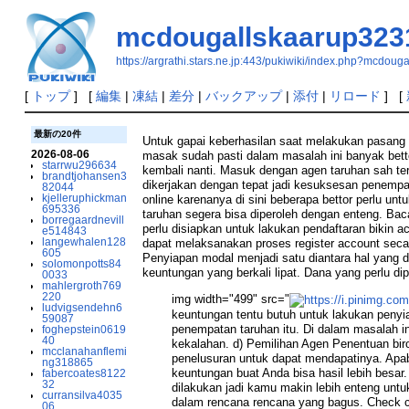
mcdougallskaarup323
https://argrathi.stars.ne.jp:443/pukiwiki/index.php?mcdou
[
トップ
] [
編集
|
凍結
|
差分
|
バックアップ
|
添付
|
リロード
] [
最新の20件
Untuk gapai keberhasilan saat melakukan pasang t
2026-08-06
masak sudah pasti dalam masalah ini banyak bett
starrwu296634
kembali nanti. Masuk dengan agen taruhan sah te
brandtjohansen3
dikerjakan dengan tepat jadi kesuksesan penempa
82044
kjelleruphickman
online karenanya di sini beberapa bettor perlu u
695336
taruhan segera bisa diperoleh dengan enteng. Bac
borregaardnevill
perlu disiapkan untuk lakukan pendaftaran bikin a
e514843
langewhalen128
dapat melaksanakan proses register account secar
605
Penyiapan modal menjadi satu diantara hal yang d
solomonpotts84
keuntungan yang berkali lipat. Dana yang perlu d
0033
mahlergroth769
220
img width="499" src="
ludvigsendehn6
keuntungan tentu butuh untuk lakukan peny
59087
penempatan taruhan itu. Di dalam masalah 
foghepstein0619
40
kekalahan. d) Pemilihan Agen Penentuan bir
mcclanahanflemi
penelusuran untuk dapat mendapatinya. Apabi
ng318865
keuntungan buat Anda bisa hasil lebih besa
fabercoates8122
32
dilakukan jadi kamu makin lebih enteng untu
curransilva4035
dalam rencana rencana yang bagus. Check 
06