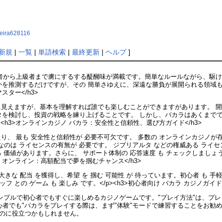
ereira628116
新規
|
一覧
|
単語検索
|
最終更新
|
ヘルプ
]
験者から上級者まで虜にするする醍醐味が満載です。簡単なルールながら、駆
を推測するだけですが、その 簡単さゆえに、深遠な勝負が展開られる領域もま
ター</h3>
に見えますが、基本を理解すれば誰でも楽しむことができますがあります。 
タを検討し、投資の戦略を練り上げることです。 しかし、バカラはあくまで
<h3>オンラインカジノ バカラ：安全性と信頼性、選び方ガイド</h3>
り、 最も 安全性と信頼性が 必要不可欠です。 多数の オンラインカジノが
なのは ライセンスの有無が 必要です。 ジブリアルタ などの権威ある ライ
する 価値があります。さらに、 サポート体制の 応答速度 も チェックしまし
ジノ オンライン：高額配当で夢を掴むチャンス</h3>
きな 配当 を獲得し、希望 を 掴む 可能性 が 待っています。初心者 も 手軽
フ との ゲーム も 楽しみ です。</p><h3>初心者向け バカラ カジノガイ
プルで初心者でもすぐに楽しめるカジノゲームです。"プレイ方法"は、プレ
心者でも"バカラをプレイする際は、まず"体験"モードで練習することをお勧めし
る"のに役立つかもしれません。