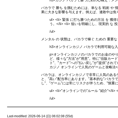
h3>カジノ バカラで勝つための心構え：メン
バカラで 勝ち を掴むためには、単なる 戦術 や
果に大きな影響を与えます。例えば、連敗中は焦り
ul> <li> 緊張 に打ち勝つための方法 を 
う。</li> <li> 狙いを明確にし、現実的 な
/ul>
メンタル の 状態は、バカラで稼ぐ ための 重要な
h3>オンラインカジノ バカラで利用可能な入
p>オンラインカジノのバカラでのお金のやり
ど、様々な"方法"が"用意"。特に"信販カード
ト"、"カード"への"払い戻し"が"提供"されて
カジノ オンラインで人気のゲームと攻略法</
バカラは、オンラインカジノで非常に人気のあるゲ
と、"高い"配当率にあります。"基本的な"バカラ
し"、"ゲーム"には常にリスクが伴うため、"慎重
ul> <li>"オンラインでの"ルール "紹介"</li> 
/ul>
Last-modified: 2026-06-14 (日) 06:02:08 (55d)