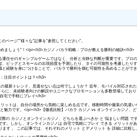
このページ""様々な"記事を"参照してください"。
めましょう"！</p><h3>カジノ バカラ戦略：プロが教える勝利の秘訣</h3>
る運任せのギャンブルゲームではなく、分析と冷静な判断が重要です。プロ
ば、ビッグとスモールの出現頻度を予測したり、タイの可能性を考慮したり
識と経験を身につけることで、バカラで勝利を掴む可能性を高めることがで
：注目ポイントは？</h3>
ムの最新トレンド、見逃せない点は何でしょうか？ 近年、モバイル対応され
さらに、未経験者向けの解説やユニークなプロモーションも多数登場しており、
自宅で手軽にプレイ</h3>
メリットは、自分の場所から気軽に楽しめる点です。移動時間や服装の気遣
力です。</p><h3>【徹底比較】バカラ カジノ vs オンラインカジノ、ど
実際の カジノとオンラインカジノ、どちらを選ぶべきか と 悩ましい問題 で
です。しかし、オンラインカジノは 自宅で気軽にプレイ できる メリットがあ
ります 。 この記事では、それぞれのメリット とデメリット を 詳細に比較し