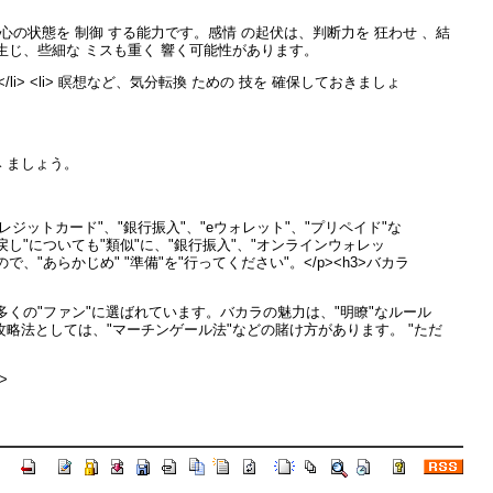
心の状態を 制御 する能力です。感情 の起伏は、判断力を 狂わせ 、結
生じ、些細な ミスも重く 響く可能性があります。
</li> <li> 瞑想など、気分転換 ための 技を 確保しておきましょ
み ましょう。
ットカード"、"銀行振入"、"eウォレット"、"プリペイド"な
い戻し"についても"類似"に、"銀行振入"、"オンラインウォレッ
、"あらかじめ" "準備"を"行ってください"。</p><h3>バカラ
くの"ファン"に選ばれています。バカラの魅力は、"明瞭"なルール
攻略法としては、"マーチンゲール法"などの賭け方があります。 "ただ
>