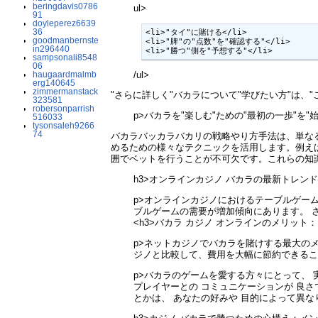
beringdavis0786
ul>
91
doyleperez6639
36
<li>"タイ"に賭ける</li> 

goodmanbernste
<li>"牌"の"点数"を"確認する"</li> 

in296440
<li>"勝つ"側を"予想する"</li> 
sampsonali8548
06
/ul>
haugaardmalmb
erg140645
zimmermanstack
"さらに詳しく"バカラについて"学びたい方"は、"
323581
robersonparrish
p>バカラを"楽しむ"ための"最初の一歩"を"始
516033
tysonsaleh9266
74
バカラバッカラバカリの戦略やり方手法は、単な
めるための様々なテクニックを活用します。例え
囲でベットを行うことが不可欠です。これらの知
h3>オンラインカジノ バカラの最新トレンド
p>オンラインカジノにおけるテーブルゲー
ブルゲームの需要が増加傾向にあります。 
<h3>バカラ カジノ オンラインのメリット：
p>ネットカジノでバカラを賭けする最大の
ジノと比較して、費用を大幅に節約できること魅
p>バカラのゲームを愛する方々にとって、 
プレイヤーとの コミュニケーションが 良さ
とかは、 あなたの好みや 目的によって異な