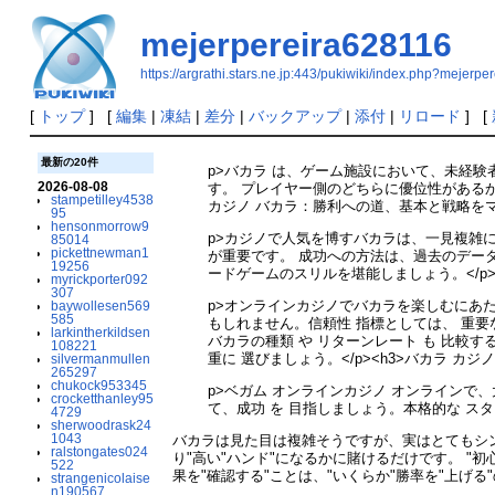
mejerpereira628116
https://argrathi.stars.ne.jp:443/pukiwiki/index.php?mejerp
[
トップ
] [
編集
|
凍結
|
差分
|
バックアップ
|
添付
|
リロード
] [
最新の20件
p>バカラ は、ゲーム施設において、未経
2026-08-08
す。 プレイヤー側のどちらに優位性があるか
stampetilley4538
カジノ バカラ：勝利への道、基本と戦略をマス
95
hensonmorrow9
p>カジノで人気を博すバカラは、一見複雑
85014
pickettnewman1
が重要です。 成功への方法は、過去のデー
19256
ードゲームのスリルを堪能しましょう。</p>
myrickporter092
307
p>オンラインカジノでバカラを楽しむにあた
baywollesen569
585
もしれません。信頼性 指標としては、 重要
larkintherkildsen
バカラの種類 や リターンレート も 比較
108221
重に 選びましょう。</p><h3>バカラ カ
silvermanmullen
265297
chukock953345
p>ベガム オンラインカジノ オンラインで、大
crocketthanley95
て、成功 を 目指しましょう。本格的な スタッ
4729
sherwoodrask24
1043
バカラは見た目は複雑そうですが、実はとてもシン
ralstongates024
り"高い"ハンド"になるかに賭けるだけです。 "初
522
果を"確認する"ことは、"いくらか"勝率を"上げ
strangenicolaise
n190567