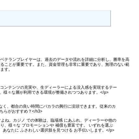
のベテランプレイヤーは、過去のデータや流れを詳細に分析し、勝率を高
することが重要です。また、資金管理も非常に重要であり、無理のない範
きます。
たコンテンツの充実や、生ディーラーによる没入感を実現するテー
様々な層が利用できる環境が整備されつつあります。</p>
いなく、都合の良い時間にバカラの興行に没頭できます。従来のカ
ちらがおすすめ？</h3>
すよね。カジノ での体験は、臨場感 にあふれ、ディーラーや他の
り、様々な プロモーションや 補償も豊富です。 いずれを選ぶ
、あなたに ふさわしい選択肢を見つける お手伝いします。</p>