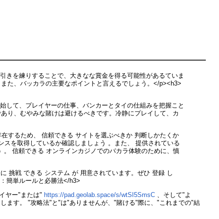
け引きを練りすることで、大きなな賞金を得る可能性があるていま
た、バッカラの主要なポイントと言えるでしょう。</p><h3>
開始して、プレイヤーの仕事、バンカーとタイの仕組みを把握こと
であり、むやみな賭けは避けるべきです。冷静にプレイして、カ
存在するため、 信頼できる サイトを選ぶべきか 判断しかたくか
センスを取得しているか確認しましょう 。また、 提供されている
ょう 。 信頼できる オンラインカジノでのバカラ体験のために、慎
に 挑戦 できる システム が 用意されています。ぜひ 登録 し
ド：簡単ルールと必勝法</h3>
イヤー"または"
https://pad.geolab.space/s/wtSI5SmsC
、そして"よ
ます。 "攻略法"と"は"ありませんが、"賭ける"際に、"これまでの"結