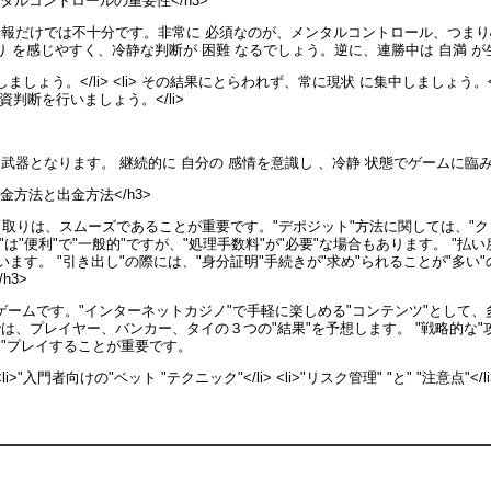
タルコントロールの重要性</h3>
 情報だけでは不十分です。非常に 必須なのが、メンタルコントロール、つまり
 を感じやすく、冷静な判断が 困難 なるでしょう。逆に、連勝中は 自満 が
獲得しましょう。</li> <li> その結果にとらわれず、常に現状 に集中しましょう。
 投資判断を行いましょう。</li>
 武器となります。 継続的に 自分の 感情を意識し 、冷静 状態でゲームに臨
金方法と出金方法</h3>
取りは、スムーズであることが重要です。"デポジット"方法に関しては、"クレジ
"は"便利"で"一般的"ですが、"処理手数料"が"必要"な場合もあります。 "払
います。 "引き出し"の際には、"身分証明"手続きが"求め"られることが"多い"ので
h3>
ームです。"インターネットカジノ"で手軽に楽しめる"コンテンツ"として、多
では、プレイヤー、バンカー、タイの３つの"結果"を予想します。 "戦略的な"
に"プレイすることが重要です。
<li>"入門者向けの"ベット "テクニック"</li> <li>"リスク管理" "と" "注意点"</li