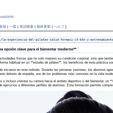
rossi840006
新規
|
一覧
|
単語検索
|
最終更新
|
ヘルプ
]
t/la-experiencia-del-pilates-salud-formaci-c3-b3n-y-entrenamient
†
una opción clave para el bienestar moderno**
ividades físicas que no solo mejoren su condición corporal, sino que también
forma habitual en un **estudio de pilates**, los beneficios de esta práctica so
e iniciarse en este método. Durante las primeras sesiones, los alumnos apren
revenir dolores de espalda, uno de los problemas más comunes en la vida mode
 incluso orientar su carrera hacia el ámbito deportivo o del bienestar, un **c
e ejercicios a diferentes perfiles de alumnos. Esta formación permite compre