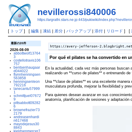
nevillerossi840006
https://argrathi.stars.ne.jp:443/pukiwiki/index.php?neville
[
トップ
] [
編集
|
凍結
|
差分
|
バックアップ
|
添付
|
リロード
] [
最新の20件
https://avery-jefferson-2.blogbright.ne
2026-08-09
abbottwolf13764
3
Por qué el pilates se ha convertido en 
costellotravis106
757
bentsenhaugaar
En la actualidad, cada vez más personas buscan act
d044022
realizando un **curso de pilates** o entrenando de 
flynnhenningsen
563858
Una **clase de pilates** es una excelente manera d
henningsenleon
792216
musculatura profunda, mejorar la flexibilidad y p
lanecantu57999
1
Para quienes desean avanzar en sus conocimientos o
schmittjuel07672
anatomía, planificación de sesiones y adaptación d
9
pittsabbott09282
6
brownefrazier73
2179
andreasenhardi
n617468
mayodejesus30
8843
kjeldsenmercer7