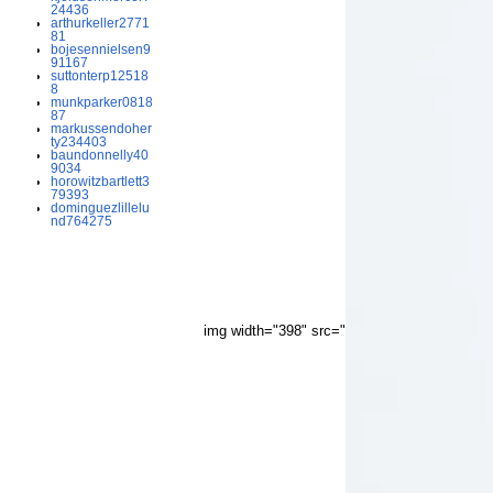
24436
arthurkeller2771
81
bojesennielsen9
91167
suttonterp12518
8
munkparker0818
87
markussendoher
ty234403
baundonnelly40
9034
horowitzbartlett3
79393
dominguezlillelu
nd764275
img width="398" src="