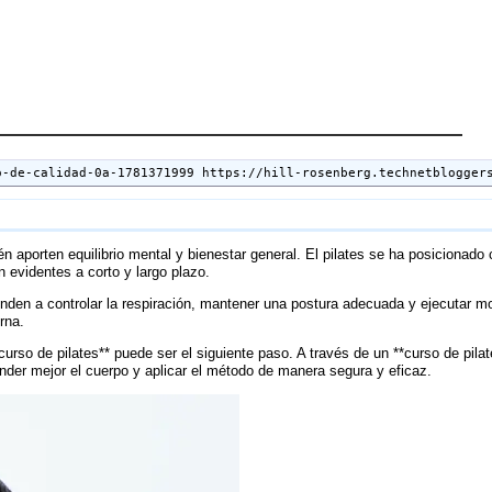
o-de-calidad-0a-1781371999 https://hill-rosenberg.technetblogger
 aporten equilibrio mental y bienestar general. El pilates se ha posicionado
n evidentes a corto y largo plazo.
den a controlar la respiración, mantener una postura adecuada y ejecutar mov
rna.
urso de pilates** puede ser el siguiente paso. A través de un **curso de pila
nder mejor el cuerpo y aplicar el método de manera segura y eficaz.