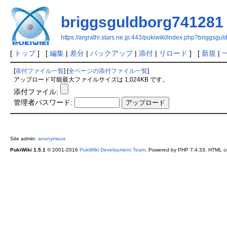
briggsguldborg741281
https://argrathi.stars.ne.jp:443/pukiwiki/index.php?briggsg
[
トップ
] [
編集
|
差分
|
バックアップ
|
添付
|
リロード
] [
新規
|
[
添付ファイル一覧
] [
全ページの添付ファイル一覧
]
アップロード可能最大ファイルサイズは 1,024KB です。
添付ファイル:
管理者パスワード:
Site admin:
anonymous
PukiWiki 1.5.1
© 2001-2016
PukiWiki Development Team
. Powered by PHP 7.4.33. HTML co