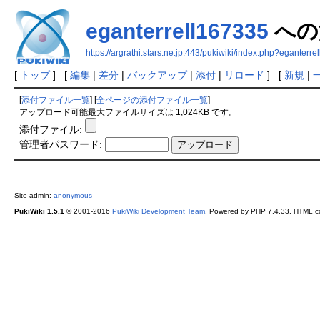
eganterrell167335
への
https://argrathi.stars.ne.jp:443/pukiwiki/index.php?eganterr
[
トップ
] [
編集
|
差分
|
バックアップ
|
添付
|
リロード
] [
新規
|
[
添付ファイル一覧
] [
全ページの添付ファイル一覧
]
アップロード可能最大ファイルサイズは 1,024KB です。
添付ファイル:
管理者パスワード:
Site admin:
anonymous
PukiWiki 1.5.1
© 2001-2016
PukiWiki Development Team
. Powered by PHP 7.4.33. HTML co