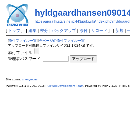
hyldgaardhansen0901
https://argrathi.stars.ne.jp:443/pukiwiki/index.php?hyldga
[
トップ
] [
編集
|
差分
|
バックアップ
|
添付
|
リロード
] [
新規
|
[
添付ファイル一覧
] [
全ページの添付ファイル一覧
]
アップロード可能最大ファイルサイズは 1,024KB です。
添付ファイル:
管理者パスワード:
Site admin:
anonymous
PukiWiki 1.5.1
© 2001-2016
PukiWiki Development Team
. Powered by PHP 7.4.33. HTML co