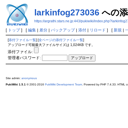
larkinfog273036
への添
https://argrathi.stars.ne.jp:443/pukiwiki/index.php?larkinfog
[
トップ
] [
編集
|
差分
|
バックアップ
|
添付
|
リロード
] [
新規
|
[
添付ファイル一覧
] [
全ページの添付ファイル一覧
]
アップロード可能最大ファイルサイズは 1,024KB です。
添付ファイル:
管理者パスワード:
Site admin:
anonymous
PukiWiki 1.5.1
© 2001-2016
PukiWiki Development Team
. Powered by PHP 7.4.33. HTML co