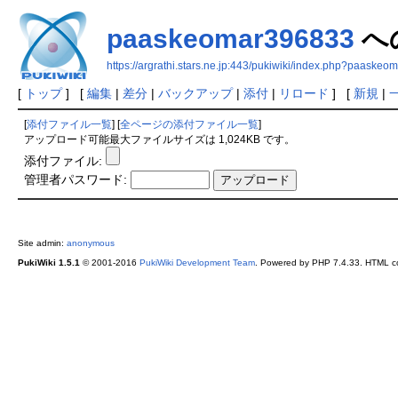
paaskeomar396833
へ
https://argrathi.stars.ne.jp:443/pukiwiki/index.php?paaske
[
トップ
] [
編集
|
差分
|
バックアップ
|
添付
|
リロード
] [
新規
|
[
添付ファイル一覧
] [
全ページの添付ファイル一覧
]
アップロード可能最大ファイルサイズは 1,024KB です。
添付ファイル:
管理者パスワード:
Site admin:
anonymous
PukiWiki 1.5.1
© 2001-2016
PukiWiki Development Team
. Powered by PHP 7.4.33. HTML co