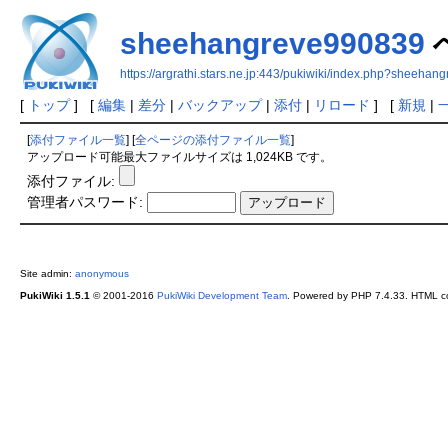
sheehangreve990839
https://argrathi.stars.ne.jp:443/pukiwiki/index.php?sheeha
[
トップ
] [
編集
|
差分
|
バックアップ
|
添付
|
リロード
] [
新規
|
[
添付ファイル一覧
] [
全ページの添付ファイル一覧
]
アップロード可能最大ファイルサイズは 1,024KB です。
添付ファイル:
管理者パスワード:
Site admin:
anonymous
PukiWiki 1.5.1
© 2001-2016
PukiWiki Development Team
. Powered by PHP 7.4.33. HTML co