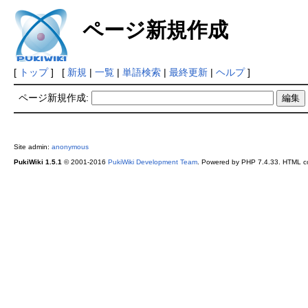
ページ新規作成
[
トップ
] [
新規
|
一覧
|
単語検索
|
最終更新
|
ヘルプ
]
ページ新規作成:
Site admin:
anonymous
PukiWiki 1.5.1
© 2001-2016
PukiWiki Development Team
. Powered by PHP 7.4.33. HTML co