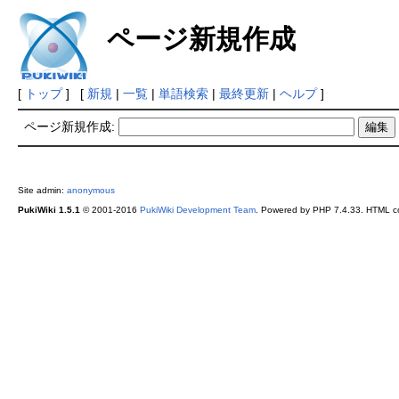
ページ新規作成
[
トップ
] [
新規
|
一覧
|
単語検索
|
最終更新
|
ヘルプ
]
ページ新規作成:
Site admin:
anonymous
PukiWiki 1.5.1
© 2001-2016
PukiWiki Development Team
. Powered by PHP 7.4.33. HTML co