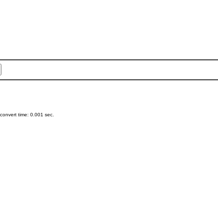
onvert time: 0.001 sec.