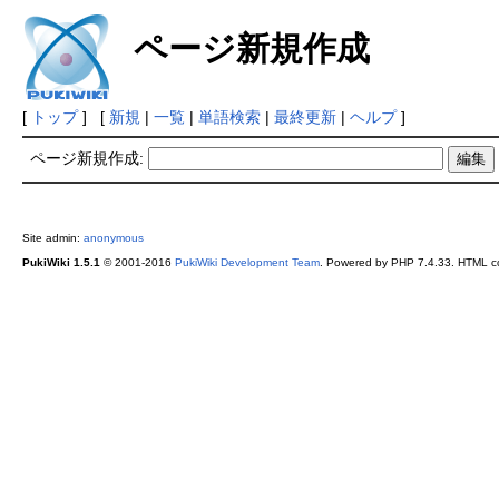
ページ新規作成
[
トップ
] [
新規
|
一覧
|
単語検索
|
最終更新
|
ヘルプ
]
ページ新規作成:
Site admin:
anonymous
PukiWiki 1.5.1
© 2001-2016
PukiWiki Development Team
. Powered by PHP 7.4.33. HTML co