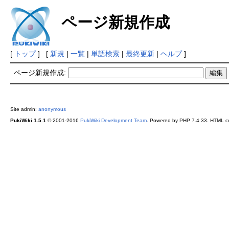
ページ新規作成
[
トップ
] [
新規
|
一覧
|
単語検索
|
最終更新
|
ヘルプ
]
ページ新規作成:
Site admin:
anonymous
PukiWiki 1.5.1
© 2001-2016
PukiWiki Development Team
. Powered by PHP 7.4.33. HTML co