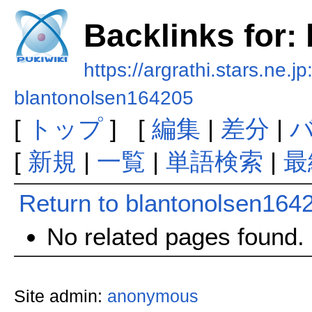
Backlinks for:
https://argrathi.stars.ne.j
blantonolsen164205
[
トップ
] [
編集
|
差分
|
[
新規
|
一覧
|
単語検索
|
最
Return to blantonolsen164
No related pages found.
Site admin:
anonymous