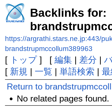
Backlinks for:
brandstrupmc
https://argrathi.stars.ne.jp:443/pu
brandstrupmccollum389963
[
トップ
] [
編集
|
差分
|
[
新規
|
一覧
|
単語検索
|
最
Return to brandstrupmcco
No related pages found.