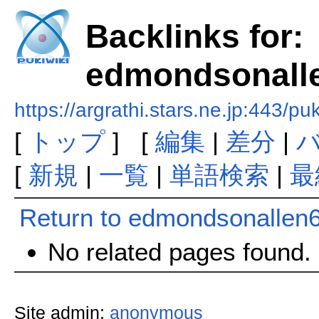
Backlinks for:
edmondsonall
https://argrathi.stars.ne.jp:443
[
トップ
] [
編集
|
差分
|
[
新規
|
一覧
|
単語検索
|
最
Return to edmondsonallen
No related pages found.
Site admin:
anonymous