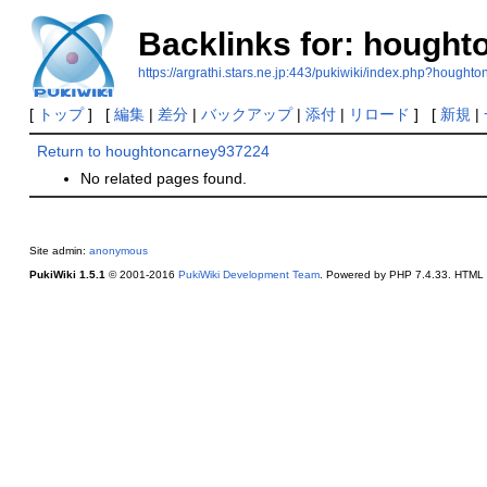
Backlinks for: hough
https://argrathi.stars.ne.jp:443/pukiwiki/index.php?hough
[
トップ
] [
編集
|
差分
|
バックアップ
|
添付
|
リロード
] [
新規
|
Return to houghtoncarney937224
No related pages found.
Site admin:
anonymous
PukiWiki 1.5.1
© 2001-2016
PukiWiki Development Team
. Powered by PHP 7.4.33. HTML c