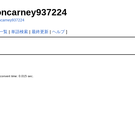
toncarney937224
toncarney937224
一覧
|
単語検索
|
最終更新
|
ヘルプ
]
onvert time: 0.015 sec.