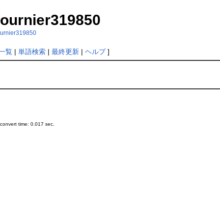
fournier319850
fournier319850
一覧
|
単語検索
|
最終更新
|
ヘルプ
]
onvert time: 0.017 sec.