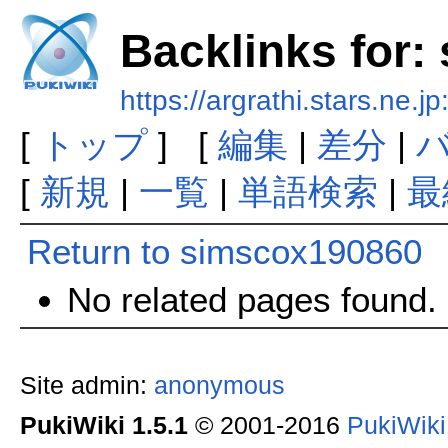
Backlinks for
https://argrathi.stars.ne
[
トップ
] [
編集
|
差分
|
[
新規
|
一覧
|
単語検索
|
最
Return to simscox190860
No related pages found.
Site admin:
anonymous
PukiWiki 1.5.1
© 2001-2016
PukiWik