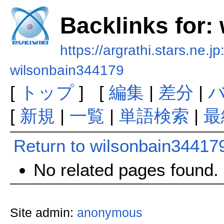
Backlinks for:
https://argrathi.stars.ne.j
wilsonbain344179
[
トップ
] [
編集
|
差分
|
[
新規
|
一覧
|
単語検索
|
最
Return to wilsonbain34417
No related pages found.
Site admin:
anonymous