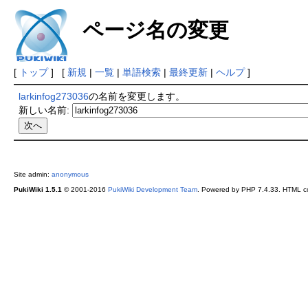
ページ名の変更
[
トップ
] [
新規
|
一覧
|
単語検索
|
最終更新
|
ヘルプ
]
larkinfog273036
の名前を変更します。
新しい名前:
Site admin:
anonymous
PukiWiki 1.5.1
© 2001-2016
PukiWiki Development Team
. Powered by PHP 7.4.33. HTML co